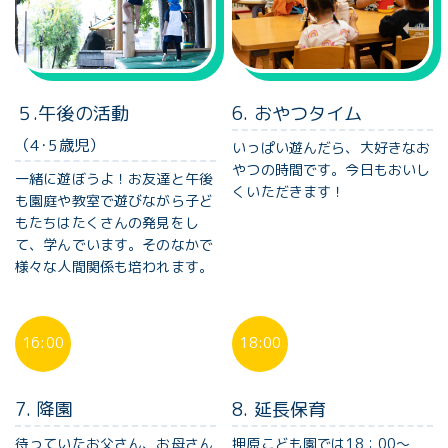
５.午後の活動
6. おやつタイム
（4･5歳児）
いっぱい遊んだら、大好きなお
やつの時間です。今日もおいし
一緒に遊ぼうよ！お友達と午後
くいただきます！
も園庭や教室で遊びながら子ど
もたちはたくさんの発見をし
て、学んでいます。そのなかで
様々な人間関係も培われます。
16:00
18:00
7. 降園
8. 延長保育
待っていたお父さん、お母さん
押原こども園では18：00〜